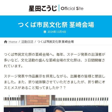
コ
ナ
ン
ビ
テ
ゲ
ン
ー
ツ
シ
つくば市民文化祭 茎崎会場
へ
ョ
ス
ン
2024年11月4日
キ
に
ッ
移
Home
活動日誌
つくば市民文化祭 茎崎会場
プ
動
つくば市民文化祭の茎崎会場へ。毎年、ステージ発表の出演者が
多いなど、文化活動の盛んな茎崎会場の文化祭は、３日間開催さ
れています。
ステージ発表や作品展示を拝見しながら、出展者の皆様と懇談し
ました。また、折り紙体験させていただきましたが、折り鶴にオ
スとメスがあること知ってましたか？？