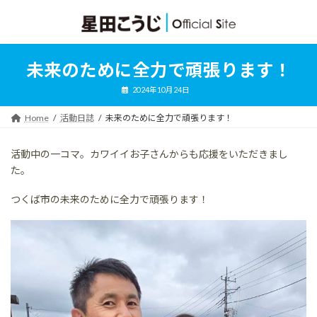
コ
ナ
ン
ビ
テ
ゲ
ン
ー
ツ
シ
未来のために全力で頑張ります！
へ
ョ
ス
ン
2024年10月24日
キ
に
ッ
移
Home
活動日誌
未来のために全力で頑張ります！
プ
動
活動中の一コマ。カワイイお子さんからも応援をいただきまし
た。
つくば市の未来のために全力で頑張ります！