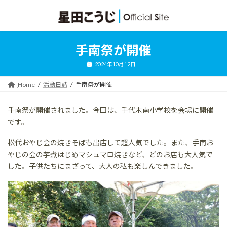
コ
ナ
ン
ビ
テ
ゲ
ン
ー
ツ
シ
手南祭が開催
へ
ョ
ス
ン
2024年10月12日
キ
に
ッ
移
Home
活動日誌
手南祭が開催
プ
動
手南祭が開催されました。今回は、手代木南小学校を会場に開催
です。
松代おやじ会の焼きそばも出店して超人気でした。また、手南お
やじの会の芋煮はじめマシュマロ焼きなど、どのお店も大人気で
した。子供たちにまざって、大人の私も楽しんできました。