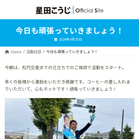
コ
ナ
ン
ビ
テ
ゲ
ン
ー
ツ
シ
今日も頑張っていきましょう！
へ
ョ
ス
ン
2024年9月25日
キ
に
ッ
移
Home
活動日誌
今日も頑張っていきましょう！
プ
動
今朝は、松代交差点での辻立ちでのご挨拶で活動をスタート。
多くの皆様から激励をいただき感謝です。コーヒーの差し入れま
でいただいて、心もホットです！頑張っていきましょう！