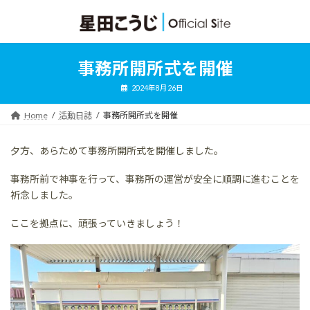
コ
ナ
ン
ビ
テ
ゲ
ン
ー
ツ
シ
事務所開所式を開催
へ
ョ
ス
ン
2024年8月26日
キ
に
ッ
移
Home
活動日誌
事務所開所式を開催
プ
動
夕方、あらためて事務所開所式を開催しました。
事務所前で神事を行って、事務所の運営が安全に順調に進むことを
祈念しました。
ここを拠点に、頑張っていきましょう！