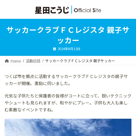
コ
ナ
ン
ビ
テ
ゲ
ン
ー
ツ
シ
サッカークラブＦＣレジスタ 親子サ
へ
ョ
ス
ン
ッカー
キ
に
ッ
移
2024年8月12日
プ
動
Home
活動日誌
サッカークラブＦＣレジスタ 親子サッカー
つくば市を拠点に活動するサッカークラブＦＣレジスタの親子サ
ッカーが開催。激励に伺いました。
元気な子供たちと保護者の皆様がコートに立って、鋭いテクニック
やシュートも見られますが、和やかにプレー。子供も大人も楽し
む素敵なイベントですね。