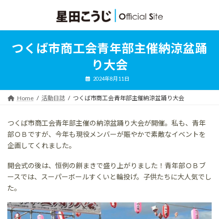
コ
ナ
ン
ビ
テ
ゲ
ン
ー
ツ
シ
つくば市商工会青年部主催納涼盆踊
へ
ョ
ス
ン
り大会
キ
に
ッ
移
2024年8月11日
プ
動
Home
活動日誌
つくば市商工会青年部主催納涼盆踊り大会
つくば市商工会青年部主催の納涼盆踊り大会が開催。私も、青年
部ＯＢですが、今年も現役メンバーが賑やかで素敵なイベントを
企画してくれました。
開会式の後は、恒例の餅まきで盛り上がりました！青年部ＯＢブ
ースでは、スーパーボールすくいと輪投げ。子供たちに大人気でし
た。