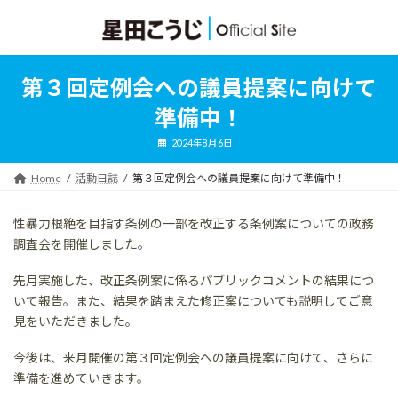
コ
ナ
ン
ビ
テ
ゲ
ン
ー
ツ
シ
第３回定例会への議員提案に向けて
へ
ョ
ス
ン
準備中！
キ
に
ッ
移
2024年8月6日
プ
動
Home
活動日誌
第３回定例会への議員提案に向けて準備中！
性暴力根絶を目指す条例の一部を改正する条例案についての政務
調査会を開催しました。
先月実施した、改正条例案に係るパブリックコメントの結果につ
いて報告。また、結果を踏まえた修正案についても説明してご意
見をいただきました。
今後は、来月開催の第３回定例会への議員提案に向けて、さらに
準備を進めていきます。