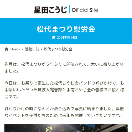
コ
ナ
ン
ビ
テ
ゲ
ン
ー
ツ
シ
松代まつり慰労会
へ
ョ
ス
ン
2024年8月4日
キ
に
ッ
移
Home
活動日誌
松代まつり慰労会
プ
動
先月は、松代まつりが５年ぶりに開催されて、大いに盛り上がり
ました。
今日は、お祭りで誕生した松代おやじ会バンドの呼びかけで、お
手伝いいただいた筑波大軽音部と手南おやじ会の皆様でお疲れ様
会です。
終わりかけの時になんとか滑り込みで写真に納まりました。素敵
なイベントを子供たちのために来年も開催していきたいですね。