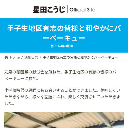
コ
ナ
ン
ビ
テ
ゲ
ン
ー
ツ
シ
手子生地区有志の皆様と和やかにバ
へ
ョ
ス
ン
ーべーキュー
キ
に
ッ
移
2024年8月3日
プ
動
Home
活動日誌
手子生地区有志の皆様と和やかにバーべーキュー
先月の祇園祭の慰労会を兼ねた、手子生地区の有志の皆様のバー
べーキューに参加。
小学校時代の恩師にもお会いすることができました。美味しくい
ただきながら、様々な話題にふれ、楽しく交流させていただきま
した。