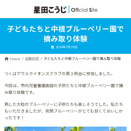
コ
ナ
ン
ビ
テ
ゲ
ン
ー
ツ
シ
子どもたちと中根ブルーベリー園で
へ
ョ
ス
ン
摘み取り体験
キ
に
ッ
移
2024年7月29日
プ
動
Home
活動日誌
子どもたちと中根ブルーベリー園で摘み取り体験
つくばアウルライオンズクラブの第２例会に参加しました。
今回は、市内児童養護施設の子供たちと中根ブルーベリー園で摘
み取り体験です。
熟した大粒のブルーベリーに子供たちも楽しそうでした。私たち
もいただきましたが、完熟ブルーベリーがとても甘くておいしか
ったです！