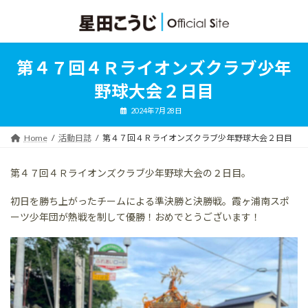
コ
ナ
ン
ビ
テ
ゲ
ン
ー
ツ
シ
第４７回４Ｒライオンズクラブ少年
へ
ョ
ス
ン
野球大会２日目
キ
に
ッ
移
2024年7月28日
プ
動
Home
活動日誌
第４７回４Ｒライオンズクラブ少年野球大会２日目
第４７回４Ｒライオンズクラブ少年野球大会の２日目。
初日を勝ち上がったチームによる準決勝と決勝戦。霞ヶ浦南スポ
ーツ少年団が熱戦を制して優勝！おめでとうございます！