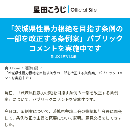
コ
ナ
ン
ビ
テ
ゲ
ン
ー
ツ
シ
「茨城県性暴力根絶を目指す条例の
へ
ョ
ス
ン
一部を改正する条例案」パブリック
キ
に
ッ
移
コメントを実施中です
プ
動
2024年7月22日
Home
活動日誌
「茨城県性暴力根絶を目指す条例の一部を改正する条例案」パブリックコメ
ントを実施中です
現在、「茨城県性暴力根絶を目指す条例の一部を改正する条例
案」について、パブリックコメントを実施中です。
今日は、条例案について、茨城県弁護士会の篠﨑和則会長に面会
して、条例改正の主旨と概要について説明。意見交換をしてきま
した。