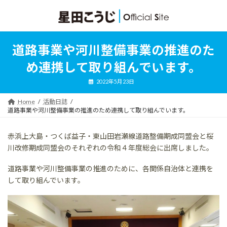
コ
ナ
ン
ビ
テ
ゲ
ン
ー
ツ
シ
道路事業や河川整備事業の推進のた
へ
ョ
ス
ン
め連携して取り組んでいます。
キ
に
ッ
移
2022年5月23日
プ
動
Home
活動日誌
道路事業や河川整備事業の推進のため連携して取り組んでいます。
赤浜上大島・つくば益子・東山田岩瀬線道路整備期成同盟会と桜
川改修期成同盟会のそれぞれの令和４年度総会に出席しました。
道路事業や河川整備事業の推進のために、各関係自治体と連携を
して取り組んでいます。