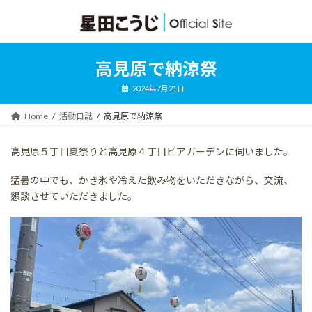
コ
ナ
ン
ビ
テ
ゲ
ン
ー
ツ
シ
高見原で納涼祭
へ
ョ
ス
ン
2024年7月21日
キ
に
ッ
移
Home
活動日誌
高見原で納涼祭
プ
動
高見原５丁目夏祭りと高見原４丁目ビアガーデンに伺いました。
猛暑の中でも、かき氷や冷えた飲み物をいただきながら、交流、
懇談させていただきました。