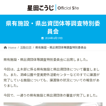
コ
ナ
ン
ビ
テ
ゲ
ン
ー
ツ
シ
県有施設・県出資団体等調査特別委
へ
ョ
ス
ン
員会
キ
に
ッ
移
2024年6月19日
プ
動
Home
活動日誌
県有施設・県出資団体等調査特別委員会
県有施設・県出資団体等調査特別委員会に出席しました。
今回は、土木部に係る県有施設と県出資団体について審査しまし
た。また、洞峰公園や里美野外活動センターなどのすでに譲渡が
完了している施設についても、譲渡後の状況についての報告があ
りました。
今回で、一通りの県有施設と県出資団体の審査が完了しました。