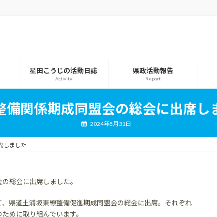
星田こうじの活動日誌
県政活動報告
Activity
Report
整備関係期成同盟会の総会に出席し
2024年5月31日
席しました
会の総会に出席しました。
て、県道土浦坂東線整備促進期成同盟会の総会に出席。それぞれ
のために取り組んでいます。