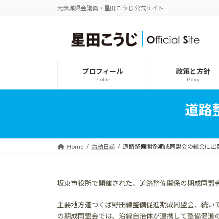
コ
ナ
元茨城県会議員・星田こうじ 公式サイト
ン
ビ
テ
ゲ
ン
ー
ツ
シ
へ
ョ
ス
ン
プロフィール
政策と方針
キ
に
Profile
Policy
ッ
移
プ
動
道路
Home
活動日誌
道路整備関係期成同盟会の総会に出
坂東市役所で開催された、道路整備関係の期成同盟
主要地方道つくば野田線整備促進期成同盟会、続い
の期成同盟会では、沿線自治体が連携して整備促進