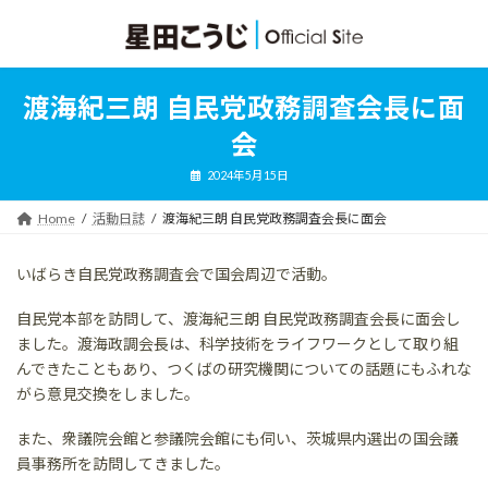
コ
ナ
ン
ビ
テ
ゲ
ン
ー
ツ
シ
渡海紀三朗 自民党政務調査会長に面
へ
ョ
ス
ン
会
キ
に
ッ
移
2024年5月15日
プ
動
Home
活動日誌
渡海紀三朗 自民党政務調査会長に面会
いばらき自民党政務調査会で国会周辺で活動。
自民党本部を訪問して、渡海紀三朗 自民党政務調査会長に面会し
ました。渡海政調会長は、科学技術をライフワークとして取り組
んできたこともあり、つくばの研究機関についての話題にもふれな
がら意見交換をしました。
また、衆議院会館と参議院会館にも伺い、茨城県内選出の国会議
員事務所を訪問してきました。