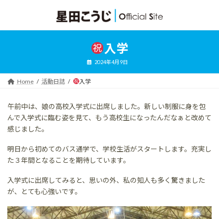
コ
ナ
ン
ビ
テ
ゲ
ン
ー
ツ
シ
入学
へ
ョ
ス
ン
2024年4月9日
キ
に
ッ
移
Home
活動日誌
入学
プ
動
午前中は、娘の高校入学式に出席しました。新しい制服に身を包
んで入学式に臨む姿を見て、もう高校生になったんだなぁと改めて
感じました。
明日から初めてのバス通学で、学校生活がスタートします。充実し
た３年間となることを期待しています。
入学式に出席してみると、思いの外、私の知人も多く驚きました
が、とても心強いです。